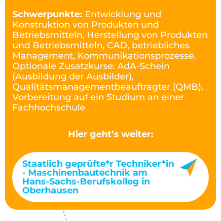
Schwerpunkte:
Entwicklung und
Konstruktion von Produkten und
Betriebsmitteln, Herstellung von Produkten
und Betriebsmitteln, CAD, betriebliches
Management, Kommunikationsprozesse.
Optionale Zusatzkurse: AdA-Schein
(Ausbildung der Ausbilder),
Qualitätsmanagementbeauftragter (QMB),
Vorbereitung auf ein Studium an einer
Fachhochschule
Hier geht’s weiter:
Staatlich geprüfte*r Techniker*in
- Maschinenbautechnik am
Hans-Sachs-Berufskolleg in
Oberhausen