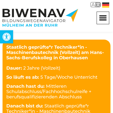
Open toolbar
Staatlich geprüfte*r Techniker*in -
Maschinenbautechnik (Vollzeit) am Hans-
Sachs-Berufskolleg in Oberhausen
Dauer:
2 Jahre (Vollzeit)
So läuft es ab:
5 Tage/Woche Unterricht
Danach hast du:
Mittleren
Schulabschluss/Fachhochschulreife +
berufsqualifizierenden Abschluss
Danach bist du:
Staatlich geprüfte*r
Techniker*in - Maschinenbautechnik