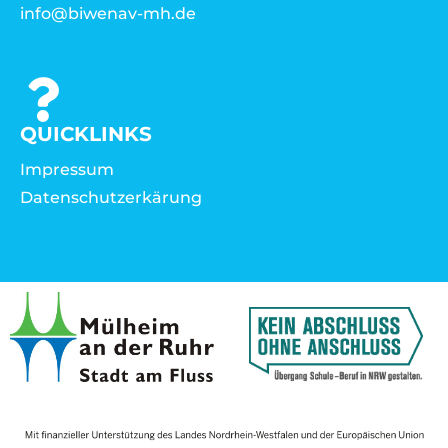
info@biwenav-mh.de
QUICKLINKS
Impressum
Datenschutzerkärung