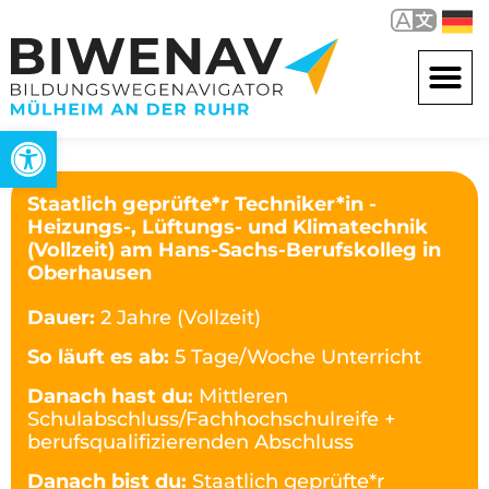
Open toolbar
Staatlich geprüfte*r Techniker*in -
Heizungs-, Lüftungs- und Klimatechnik
(Vollzeit) am Hans-Sachs-Berufskolleg in
Oberhausen
Dauer:
2 Jahre (Vollzeit)
So läuft es ab:
5 Tage/Woche Unterricht
Danach hast du:
Mittleren
Schulabschluss/Fachhochschulreife +
berufsqualifizierenden Abschluss
Danach bist du:
Staatlich geprüfte*r