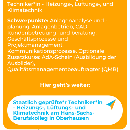
Techniker*in - Heizungs-, Lüftungs-, und
Klimatechnik
Schwerpunkte:
Anlagenanalyse und -
planung, Anlagenbetrieb, CAD,
Kundenbetreuung- und beratung,
Geschäftsprozesse und
Projektmanagement,
Kommunikationsprozesse. Optionale
Zusatzkurse: AdA-Schein (Ausbildung der
Ausbilder),
Qualitätsmanagementbeauftragter (QMB)
Hier geht’s weiter:
Staatlich geprüfte*r Techniker*in
- Heizungs-, Lüftungs- und
Klimatechnik am Hans-Sachs-
Berufskolleg in Oberhausen