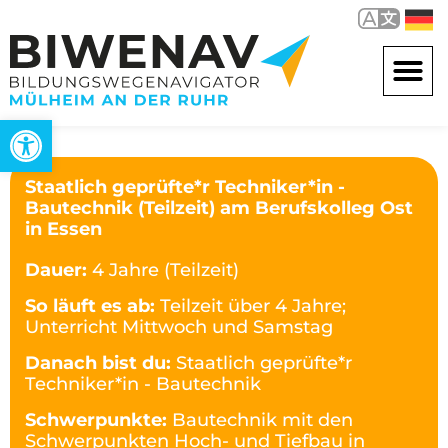
Open toolbar
Staatlich geprüfte*r Techniker*in -
Bautechnik (Teilzeit) am Berufskolleg Ost
in Essen
Dauer:
4 Jahre (Teilzeit)
So läuft es ab:
Teilzeit über 4 Jahre;
Unterricht Mittwoch und Samstag
Danach bist du:
Staatlich geprüfte*r
Techniker*in - Bautechnik
Schwerpunkte:
Bautechnik mit den
Schwerpunkten Hoch- und Tiefbau in