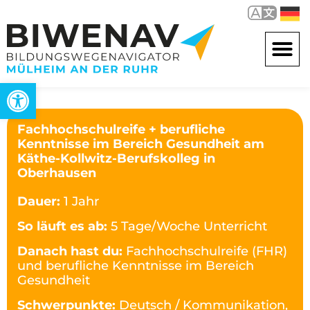
Open toolbar
Fachhochschulreife + berufliche
Kenntnisse im Bereich Gesundheit am
Käthe-Kollwitz-Berufskolleg in
Oberhausen
Dauer:
1 Jahr
So läuft es ab:
5 Tage/Woche Unterricht
Danach hast du:
Fachhochschulreife (FHR)
und berufliche Kenntnisse im Bereich
Gesundheit
Schwerpunkte:
Deutsch / Kommunikation,