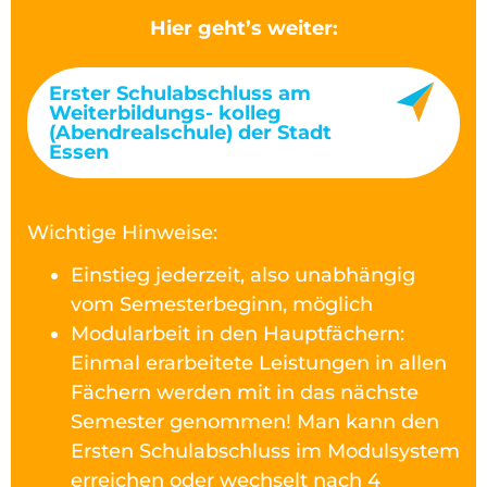
Hier geht’s weiter:
Erster Schulabschluss am
Weiterbildungs- kolleg
(Abendrealschule) der Stadt
Essen
Wichtige Hinweise:
Einstieg jederzeit, also unabhängig
vom Semesterbeginn, möglich
Modularbeit in den Hauptfächern:
Einmal erarbeitete Leistungen in allen
Fächern werden mit in das nächste
Semester genommen! Man kann den
Ersten Schulabschluss im Modulsystem
erreichen oder wechselt nach 4