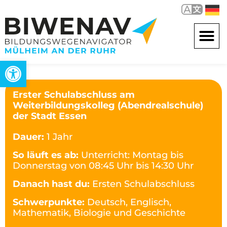
Open toolbar
Erster Schulabschluss am
Weiterbildungskolleg (Abendrealschule)
der Stadt Essen
Dauer:
1 Jahr
So läuft es ab:
Unterricht: Montag bis
Donnerstag von 08:45 Uhr bis 14:30 Uhr
Danach hast du:
Ersten Schulabschluss
Schwerpunkte:
Deutsch, Englisch,
Mathematik, Biologie und Geschichte