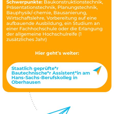
Schwerpunkte:
Baukonstruktionstechnik,
Präsentationstechnik, Planungstechnik,
Bauphysik/-chemie, Bausanierung,
Wirtschaftslehre, Vorbereitung auf eine
aufbauende Ausbildung, ein Studium an
einer Fachhochschule oder die Erlangung
der allgemeine Hochschulreife (1
zusätzliches Jahr)
Hier geht’s weiter:
Staatlich geprüfte*r
Bautechnische*r Assistent*in am
Hans-Sachs-Berufskolleg in
Oberhausen