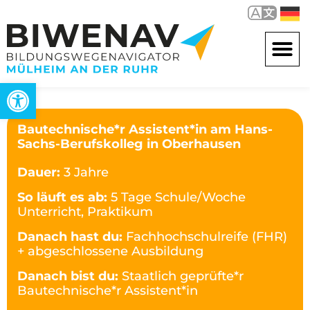
Open toolbar
Bautechnische*r Assistent*in am Hans-
Sachs-Berufskolleg in Oberhausen
Dauer:
3 Jahre
So läuft es ab:
5 Tage Schule/Woche
Unterricht, Praktikum
Danach hast du:
Fachhochschulreife (FHR)
+ abgeschlossene Ausbildung
Danach bist du:
Staatlich geprüfte*r
Bautechnische*r Assistent*in