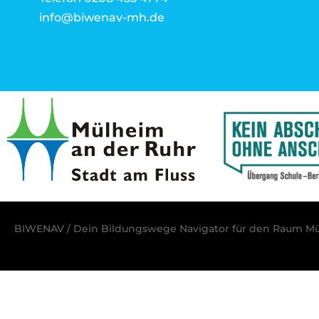
info@biwenav-mh.de
BIWENAV / Dein Bildungswege Navigator für den Raum Mü