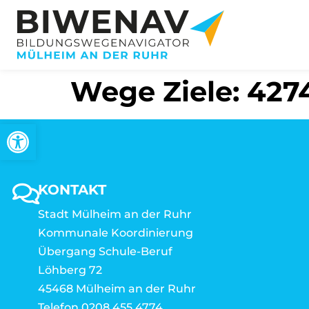
Wege Ziele: 4274
Open toolbar
KONTAKT
Stadt Mülheim an der Ruhr
Kommunale Koordinierung
Übergang Schule-Beruf
Löhberg 72
45468 Mülheim an der Ruhr
Telefon 0208 455 4774