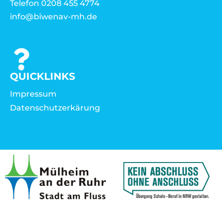
Telefon 0208 455 4774
info@biwenav-mh.de
QUICKLINKS
Impressum
Datenschutzerkärung