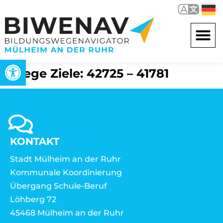
Open toolbar
Wege Ziele: 42725 – 41781
KONTAKT
Stadt Mülheim an der Ruhr
Kommunale Koordinierung
Übergang Schule-Beruf
Löhberg 72
45468 Mülheim an der Ruhr