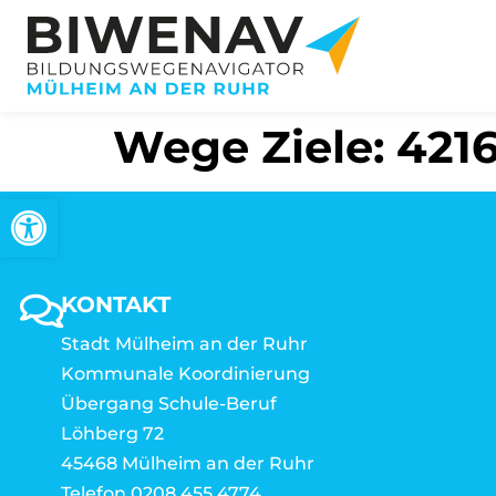
Wege Ziele: 421
Open toolbar
KONTAKT
Stadt Mülheim an der Ruhr
Kommunale Koordinierung
Übergang Schule-Beruf
Löhberg 72
45468 Mülheim an der Ruhr
Telefon 0208 455 4774