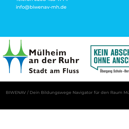
info@biwenav-mh.de
BIWENAV / Dein Bildungswege Navigator für den Raum Mü