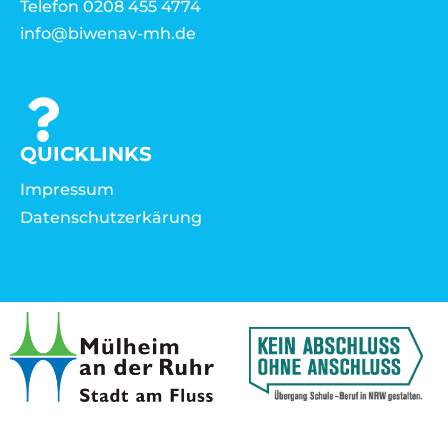
Telefon 0208 455 4774
info@biwenav-mh.de
QUICKLINKS
Impressum
Datenschutzerkärung