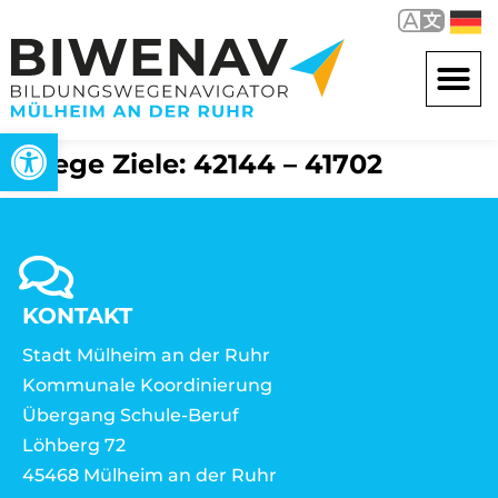
Open toolbar
Wege Ziele: 42144 – 41702
KONTAKT
Stadt Mülheim an der Ruhr
Kommunale Koordinierung
Übergang Schule-Beruf
Löhberg 72
45468 Mülheim an der Ruhr