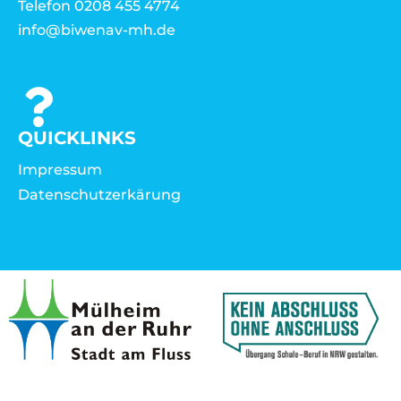
Telefon 0208 455 4774
info@biwenav-mh.de
QUICKLINKS
Impressum
Datenschutzerkärung