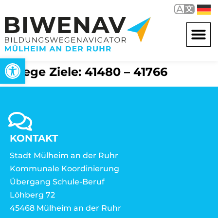
Open toolbar
Wege Ziele: 41480 – 41766
KONTAKT
Stadt Mülheim an der Ruhr
Kommunale Koordinierung
Übergang Schule-Beruf
Löhberg 72
45468 Mülheim an der Ruhr