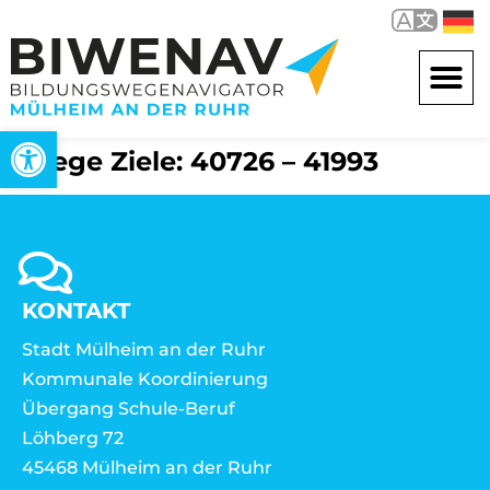
Open toolbar
Wege Ziele: 40726 – 41993
KONTAKT
Stadt Mülheim an der Ruhr
Kommunale Koordinierung
Übergang Schule-Beruf
Löhberg 72
45468 Mülheim an der Ruhr