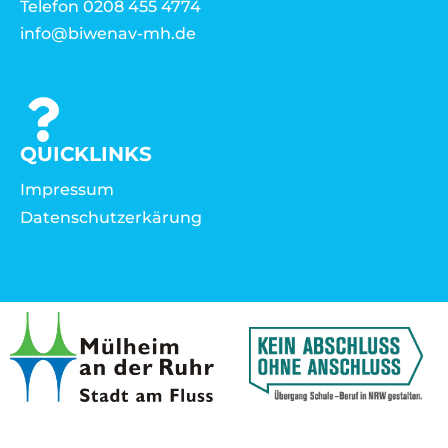
Telefon 0208 455 4774
info@biwenav-mh.de
QUICKLINKS
Impressum
Datenschutzerkärung