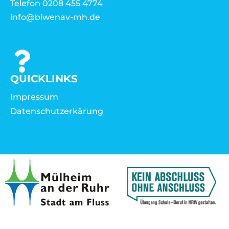
Telefon 0208 455 4774
info@biwenav-mh.de
QUICKLINKS
Impressum
Datenschutzerkärung