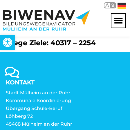
Open toolbar
Wege Ziele: 40317 – 2254
KONTAKT
Stadt Mülheim an der Ruhr
Kommunale Koordinierung
Übergang Schule-Beruf
Löhberg 72
45468 Mülheim an der Ruhr