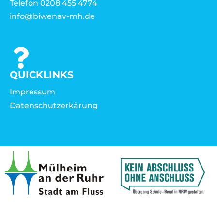
Telefon 0208 455 4774
info@biwenav-mh.de
QUICKLINKS
Impressum
Datenschutzerkärung