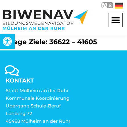
Open toolbar
Wege Ziele: 36622 – 41605
KONTAKT
Stadt Mülheim an der Ruhr
Kommunale Koordinierung
Übergang Schule-Beruf
Löhberg 72
45468 Mülheim an der Ruhr