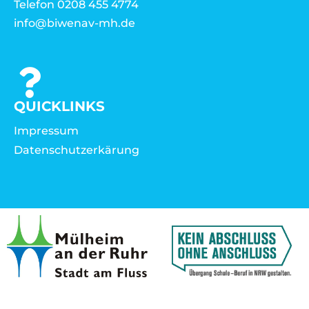
Telefon 0208 455 4774
info@biwenav-mh.de
QUICKLINKS
Impressum
Datenschutzerkärung