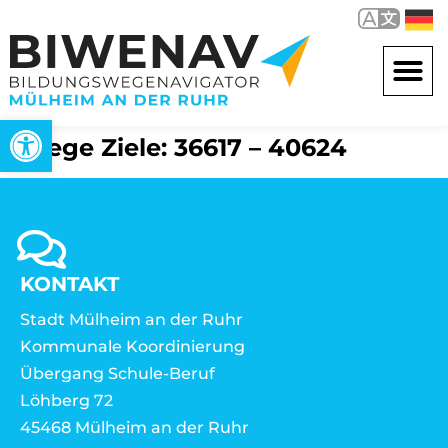
Open toolbar
Wege Ziele: 36617 – 40624
KONTAKT
Stadt Mülheim an der Ruhr
Kommunale Koordinierung
Übergang Schule-Beruf
Löhberg 72
45468 Mülheim an der Ruhr