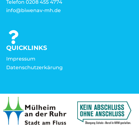
Telefon 0208 455 4774
info@biwenav-mh.de
QUICKLINKS
Impressum
Datenschutzerkärung