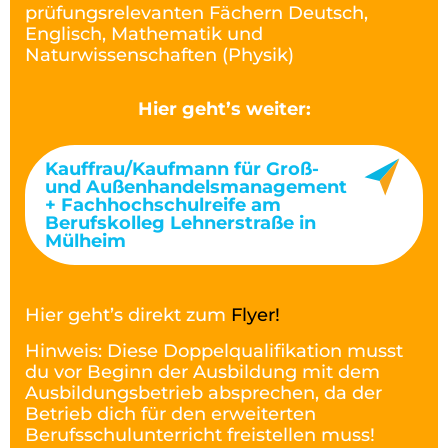
prüfungsrelevanten Fächern Deutsch,
Englisch, Mathematik und
Naturwissenschaften (Physik)
Hier geht’s weiter:
Kauffrau/Kaufmann für Groß-
und Außenhandelsmanagement
+ Fachhochschulreife am
Berufskolleg Lehnerstraße in
Mülheim
Hier geht’s direkt zum
Flyer!
Hinweis: Diese Doppelqualifikation musst
du vor Beginn der Ausbildung mit dem
Ausbildungsbetrieb absprechen, da der
Betrieb dich für den erweiterten
Berufsschulunterricht freistellen muss!