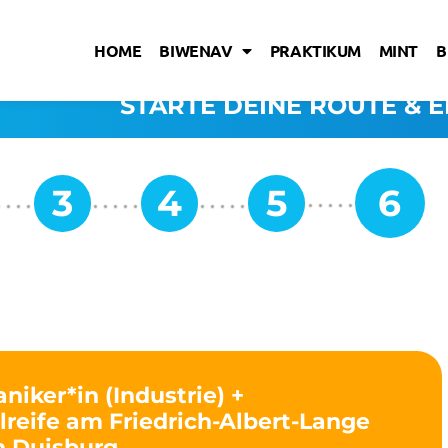
HOME
BIWENAV
PRAKTIKUM
MINT
B
STARTE DEINE ROUTE & E
iker*in (Industrie) +
reife am Friedrich-Albert-Lange
n Duisburg