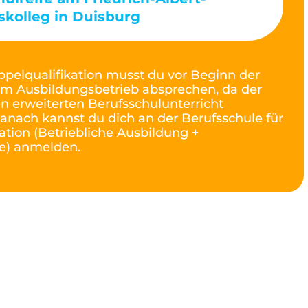
skolleg in Duisburg
ppelqualifikation musst du vor Beginn der
m Ausbildungsbetrieb absprechen, da der
en erweiterten Berufsschulunterricht
Danach kannst du dich an der Berufsschule für
ation (Betriebliche Ausbildung +
e) anmelden.