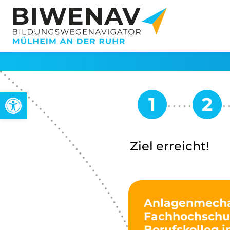
Open toolbar
Ziel erreicht!
Anlagenmechan
Fachhochschul
Berufskolleg i