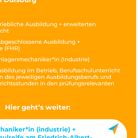
riebliche Ausbildung + erweiterten
icht
bgeschlossene Ausbildung +
e (FHR)
nlagenmechaniker*in (Industrie)
sbildung im Betrieb, Berufsschulunterricht
 des jeweiligen Ausbildungsberufs und
rrichtsstunden in den prüfungsrelevanten
Hier geht’s weiter:
aniker*in (industrie) +
ulreife am Friedrich-Albert-