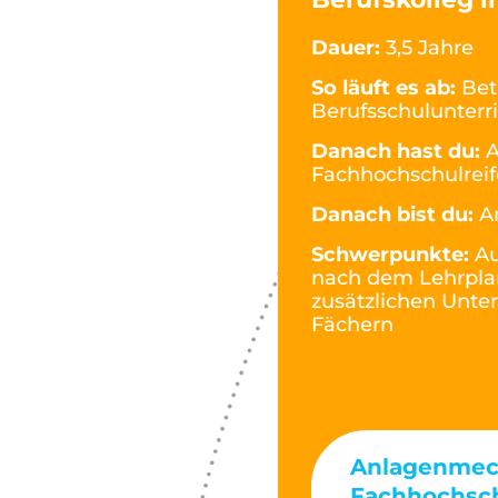
Dauer:
3,5 Jahre
So läuft es ab:
Bet
Berufsschulunterr
Danach hast du:
A
Fachhochschulreif
Danach bist du:
A
Schwerpunkte:
Au
nach dem Lehrplan
zusätzlichen Unte
Fächern
Anlagenmech
Fachhochsch