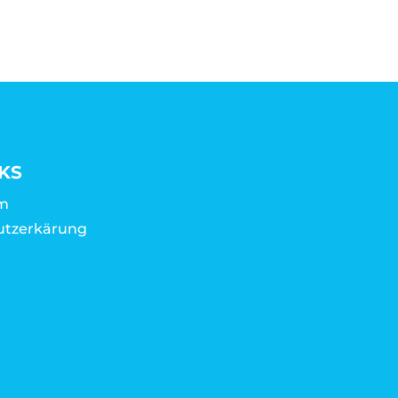
KS
m
utzerkärung