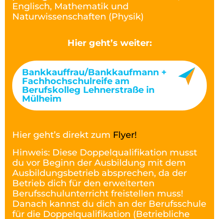
Englisch, Mathematik und
Naturwissenschaften (Physik)
Hier geht’s weiter:
Bankkauffrau/Bankkaufmann +
Fachhochschulreife am
Berufskolleg Lehnerstraße in
Mülheim
Hier geht’s direkt zum
Flyer!
Hinweis: Diese Doppelqualifikation musst
du vor Beginn der Ausbildung mit dem
Ausbildungsbetrieb absprechen, da der
Betrieb dich für den erweiterten
Berufsschulunterricht freistellen muss!
Danach kannst du dich an der Berufsschule
für die Doppelqualifikation (Betriebliche