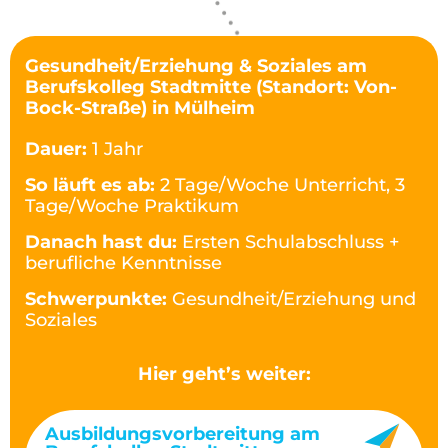
Gesundheit/Erziehung & Soziales am
Berufskolleg Stadtmitte (Standort: Von-
Bock-Straße) in Mülheim
Dauer:
1 Jahr
So läuft es ab:
2 Tage/Woche Unterricht, 3
Tage/Woche Praktikum
Danach hast du:
Ersten Schulabschluss +
berufliche Kenntnisse
Schwerpunkte:
Gesundheit/Erziehung und
Soziales
Hier geht’s weiter:
Ausbildungsvorbereitung am