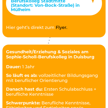
Berufskolleg Stadtmitte
(Standort: Von-Bock-Straße) in
Mülheim
Hier geht’s direkt zum
Flyer.
Gesundheit/Erziehung & Soziales am
Sophie-Scholl-Berufskolleg in Duisburg
Dauer:
1 Jahr
So läuft es ab:
vollzeitlicher Bildungsgang
mit beruflicher Orientierung
Danach hast du:
Ersten Schulabschluss +
berufliche Kenntnisse
Schwerpunkte:
Berufliche Kenntnisse,