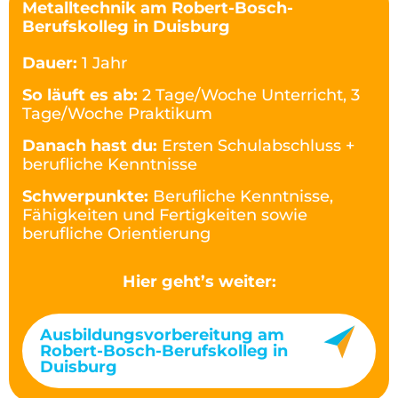
Metalltechnik am Robert-Bosch-
Berufskolleg in Duisburg
Dauer:
1 Jahr
So läuft es ab:
2 Tage/Woche Unterricht, 3
Tage/Woche Praktikum
Danach hast du:
Ersten Schulabschluss +
berufliche Kenntnisse
Schwerpunkte:
Berufliche Kenntnisse,
Fähigkeiten und Fertigkeiten sowie
berufliche Orientierung
Hier geht’s weiter:
Ausbildungsvorbereitung am
Robert-Bosch-Berufskolleg in
Duisburg