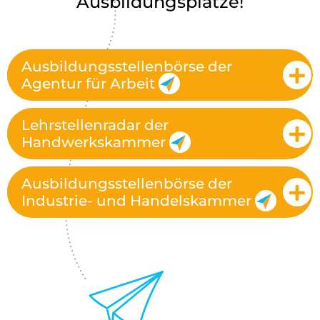
Ausbildungsplätze!
Ausbildungsstellenbörse der
Agentur für Arbeit
Lehrstellenradar der
Handwerkskammer
Ausbildungsstellenbörse der
Industrie- und Handelskammer