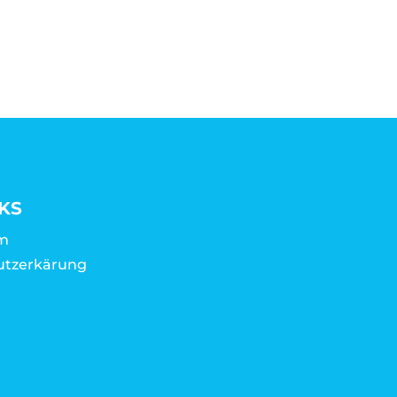
KS
m
utzerkärung