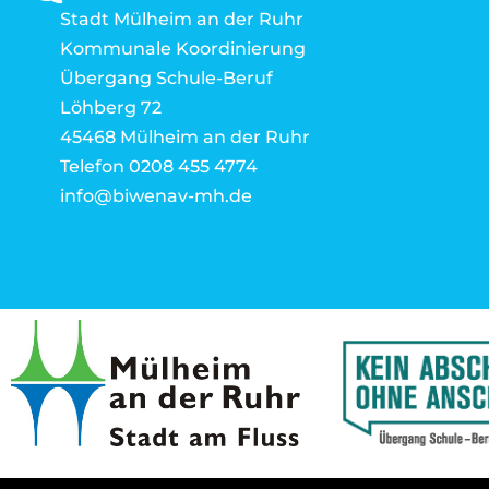
Stadt Mülheim an der Ruhr
Kommunale Koordinierung
Übergang Schule-Beruf
Löhberg 72
45468 Mülheim an der Ruhr
Telefon 0208 455 4774
info@biwenav-mh.de