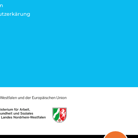
m
utzerkärung