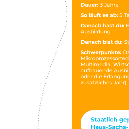
Dauer:
3 Jahre
So läuft es ab:
5 T
Danach hast du:
F
Ausbildung
Danach bist du:
S
Schwerpunkte:
Da
Mikroprozessortec
Multimedia, Wirtsc
aufbauende Ausbil
oder die Erlangung
zusätzliches Jahr)
Staatlich ge
Haus-Sachs-