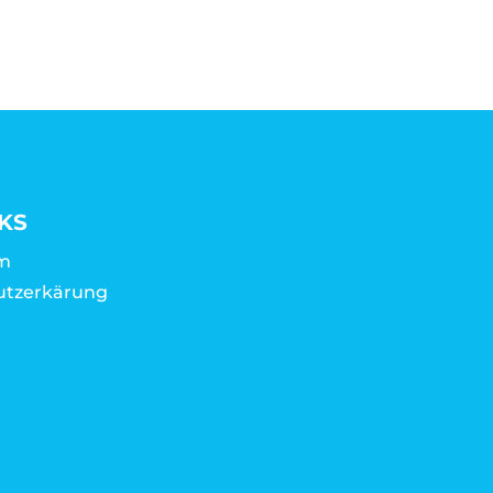
KS
m
utzerkärung