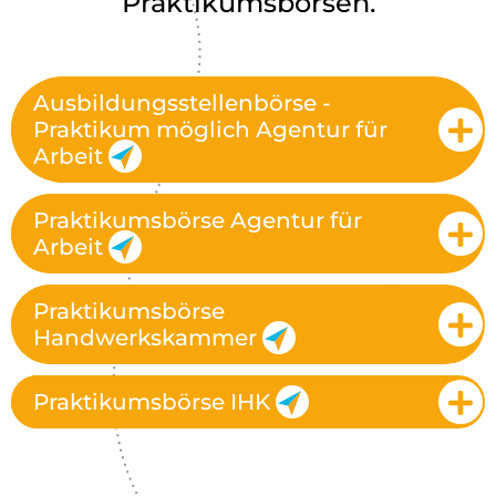
Praktikumsbörsen.
Ausbildungsstellenbörse -
Praktikum möglich Agentur für
Arbeit
Praktikumsbörse Agentur für
Arbeit
Praktikumsbörse
Handwerkskammer
Praktikumsbörse IHK