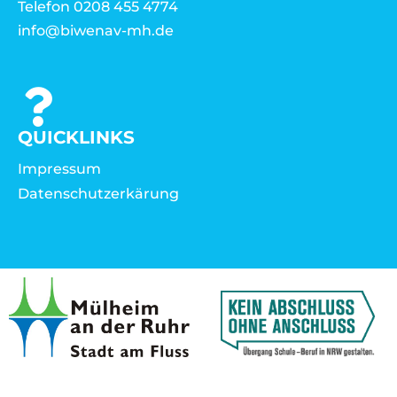
Telefon 0208 455 4774
info@biwenav-mh.de
QUICKLINKS
Impressum
Datenschutzerkärung