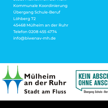
Kommunale Koordinierung
Übergang Schule-Beruf
Löhberg 72
45468 Mülheim an der Ruhr
Telefon 0208 455 4774
info@biwenav-mh.de