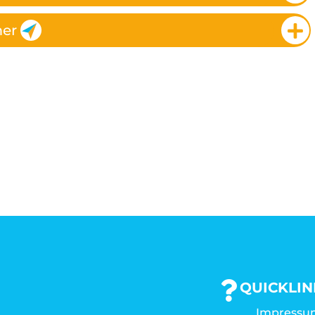
er
QUICKLIN
Impressu