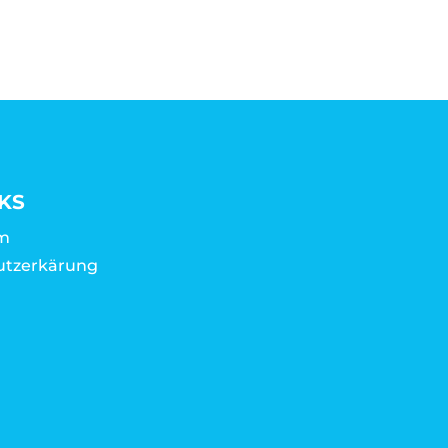
KS
m
utzerkärung