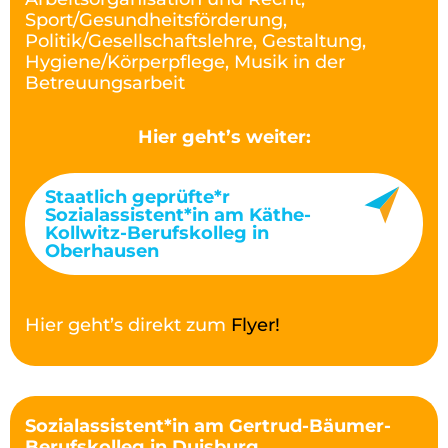
Sport/Gesundheitsförderung,
Politik/Gesellschaftslehre, Gestaltung,
Hygiene/Körperpflege, Musik in der
Betreuungsarbeit
Hier geht’s weiter:
Staatlich geprüfte*r
Sozialassistent*in am Käthe-
Kollwitz-Berufskolleg in
Oberhausen
Hier geht’s direkt zum
Flyer!
Sozialassistent*in am Gertrud-Bäumer-
Berufskolleg in Duisburg