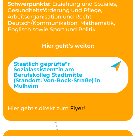
Schwerpunkte:
Erziehung und Soziales,
Gesundheitsförderung und Pflege,
Arbeitsorganisation und Recht,
Deutsch/Kommunikation, Mathematik,
Englisch sowie Sport und Politik
Hier geht’s weiter:
Staatlich geprüfte*r
Sozialassistent*in am
Berufskolleg Stadtmitte
(Standort: Von-Bock-Straße) in
Mülheim
Hier geht’s direkt zum
Flyer!