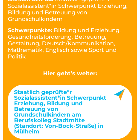
Sozialassistent*in Schwerpunkt Erziehung,
Bildung und Betreuung von
Grundschulkindern
Schwerpunkte:
Bildung und Erziehung,
Gesundheitsförderung, Betreuung,
Gestaltung, Deutsch/Kommunikation,
Mathematik, Englisch sowie Sport und
Politik
Hier geht’s weiter:
Staatlich geprüfte*r
Sozialassistent*in Schwerpunkt
Erziehung, Bildung und
Betreuung von
Grundschulkindern am
Berufskolleg Stadtmitte
(Standort: Von-Bock-Straße) in
Mülheim