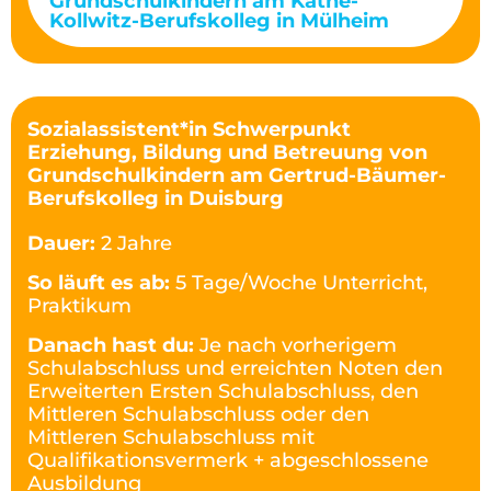
Grundschulkindern am Käthe-
Kollwitz-Berufskolleg in Mülheim
Sozialassistent*in Schwerpunkt
Erziehung, Bildung und Betreuung von
Grundschulkindern am Gertrud-Bäumer-
Berufskolleg in Duisburg
Dauer:
2 Jahre
So läuft es ab:
5 Tage/Woche Unterricht,
Praktikum
Danach hast du:
Je nach vorherigem
Schulabschluss und erreichten Noten den
Erweiterten Ersten Schulabschluss, den
Mittleren Schulabschluss oder den
Mittleren Schulabschluss mit
Qualifikationsvermerk + abgeschlossene
Ausbildung