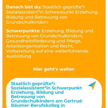
Danach bist du:
Staatlich geprüfte*r
Sozialassistent*in Schwerpunkt Erziehung,
Bildung und Betreuung von
Grundschulkindern
Schwerpunkte:
Erziehung, Bildung und
Betreuung von Grundschulkindern,
Gesundheitsförderung und Pflege,
Arbeitsorganisation und Recht,
Vorbereitung auf eine weiterführende
Ausbildung
Hier geht’s weiter:
Staatlich geprüfte*r
Sozialassistent*in Schwerpunkt
Erziehung, Bildung und
Betreuung von
Grundschulkindern am Gertrud-
Bäumer-Berufskolleg in