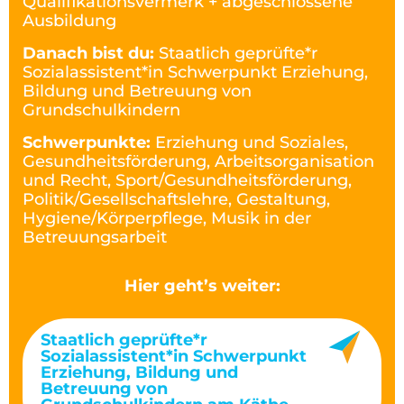
Qualifikationsvermerk + abgeschlossene
Ausbildung
Danach bist du:
Staatlich geprüfte*r
Sozialassistent*in Schwerpunkt Erziehung,
Bildung und Betreuung von
Grundschulkindern
Schwerpunkte:
Erziehung und Soziales,
Gesundheitsförderung, Arbeitsorganisation
und Recht, Sport/Gesundheitsförderung,
Politik/Gesellschaftslehre, Gestaltung,
Hygiene/Körperpflege, Musik in der
Betreuungsarbeit
Hier geht’s weiter:
Staatlich geprüfte*r
Sozialassistent*in Schwerpunkt
Erziehung, Bildung und
Betreuung von