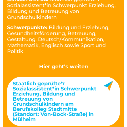
Sozialassistent*in Schwerpunkt Erziehung,
Bildung und Betreuung von
Grundschulkindern
Schwerpunkte:
Bildung und Erziehung,
Gesundheitsförderung, Betreuung,
Gestaltung, Deutsch/Kommunikation,
Mathematik, Englisch sowie Sport und
Politik
Hier geht’s weiter:
Staatlich geprüfte*r
Sozialassistent*in Schwerpunkt
Erziehung, Bildung und
Betreuung von
Grundschulkindern am
Berufskolleg Stadtmitte
(Standort: Von-Bock-Straße) in
Mülheim