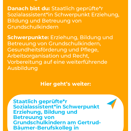
Danach bist du:
Staatlich geprüfte*r
Sozialassistent*in Schwerpunkt Erziehung,
Bildung und Betreuung von
Grundschulkindern
Schwerpunkte:
Erziehung, Bildung und
Betreuung von Grundschulkindern,
Gesundheitsförderung und Pflege,
Arbeitsorganisation und Recht,
Vorbereitung auf eine weiterführende
Ausbildung
Hier geht’s weiter:
Staatlich geprüfte*r
Sozialassistent*in Schwerpunkt
Erziehung, Bildung und
Betreuung von
Grundschulkindern am Gertrud-
Bäumer-Berufskolleg in