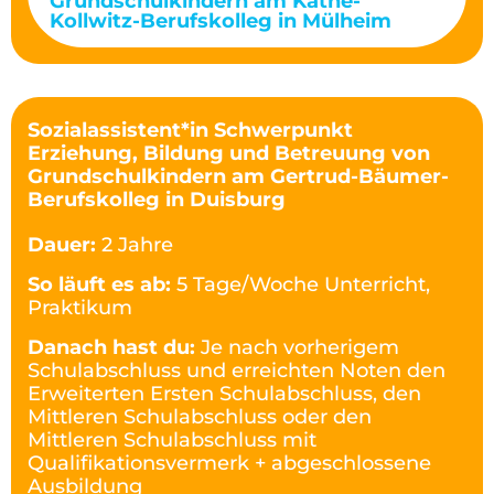
Grundschulkindern am Käthe-
Kollwitz-Berufskolleg in Mülheim
Sozialassistent*in Schwerpunkt
Erziehung, Bildung und Betreuung von
Grundschulkindern am Gertrud-Bäumer-
Berufskolleg in Duisburg
Dauer:
2 Jahre
So läuft es ab:
5 Tage/Woche Unterricht,
Praktikum
Danach hast du:
Je nach vorherigem
Schulabschluss und erreichten Noten den
Erweiterten Ersten Schulabschluss, den
Mittleren Schulabschluss oder den
Mittleren Schulabschluss mit
Qualifikationsvermerk + abgeschlossene
Ausbildung