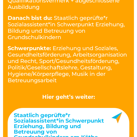
Qualifikationsvermerk + abgeschlossene
Ausbildung
Danach bist du:
Staatlich geprüfte*r
Sozialassistent*in Schwerpunkt Erziehung,
Bildung und Betreuung von
Grundschulkindern
Schwerpunkte:
Erziehung und Soziales,
Gesundheitsförderung, Arbeitsorganisation
und Recht, Sport/Gesundheitsförderung,
Politik/Gesellschaftslehre, Gestaltung,
Hygiene/Körperpflege, Musik in der
Betreuungsarbeit
Hier geht’s weiter:
Staatlich geprüfte*r
Sozialassistent*in Schwerpunkt
Erziehung, Bildung und
Betreuung von