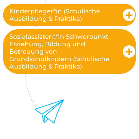
Kinderpfleger*in (Schulische
Ausbildung & Praktika)
Sozialassistent*in Schwerpunkt
Erziehung, Bildung und
Betreuung von
Grundschulkindern (Schulische
Ausbildung & Praktika)