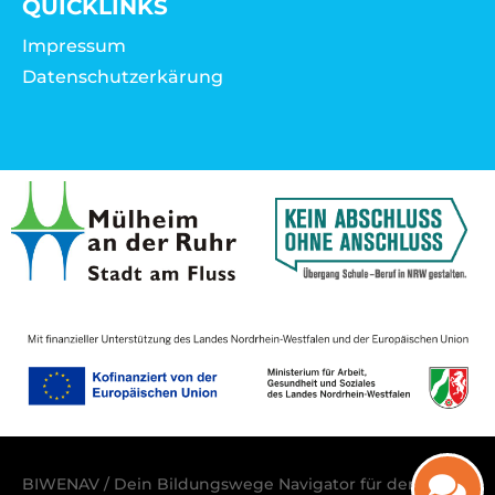
QUICKLINKS
Impressum
Datenschutzerkärung
BIWENAV / Dein Bildungswege Navigator für den Raum