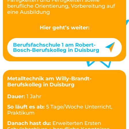
Fähigkeiten und Fertigkeiten sowie
berufliche Orientierung, Vorbereitung auf
eine Ausbildung
Hier geht’s weiter:
Berufsfachschule 1 am Robert-
Bosch-Berufskolleg in Duisburg
Metalltechnik am Willy-Brandt-
Berufskolleg in Duisburg
Dauer:
1 Jahr
So läuft es ab:
5 Tage/Woche Unterricht,
Praktikum
Danach hast du:
Erweiterten Ersten