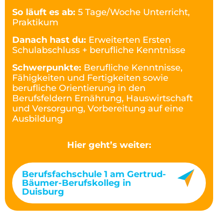
So läuft es ab:
5 Tage/Woche Unterricht,
Praktikum
Danach hast du:
Erweiterten Ersten
Schulabschluss + berufliche Kenntnisse
Schwerpunkte:
Berufliche Kenntnisse,
Fähigkeiten und Fertigkeiten sowie
berufliche Orientierung in den
Berufsfeldern Ernährung, Hauswirtschaft
und Versorgung, Vorbereitung auf eine
Ausbildung
Hier geht’s weiter:
Berufsfachschule 1 am Gertrud-
Bäumer-Berufskolleg in
Duisburg