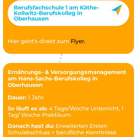
Berufsfachschule 1 am Käthe-
Kollwitz-Berufskolleg in
Oberhausen
Hier geht’s direkt zum
Flyer.
Ernährungs- & Versorgungsmanagement
am Hans-Sachs-Berufskolleg in
Oberhausen
Dauer:
1 Jahr
So läuft es ab:
4 Tage/Woche Unterricht, 1
Tag/ Woche Praktikum
Danach hast du:
Erweiterten Ersten
Schulabschluss + berufliche Kenntnisse