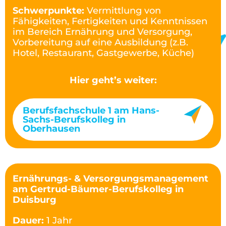
Schwerpunkte:
Vermittlung von
Fähigkeiten, Fertigkeiten und Kenntnissen
im Bereich Ernährung und Versorgung,
Vorbereitung auf eine Ausbildung (z.B.
Hotel, Restaurant, Gastgewerbe, Küche)
Hier geht’s weiter:
Berufsfachschule 1 am Hans-
Sachs-Berufskolleg in
Oberhausen
Ernährungs- & Versorgungsmanagement
am Gertrud-Bäumer-Berufskolleg in
Duisburg
Dauer:
1 Jahr