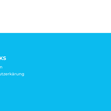
KS
m
utzerkärung