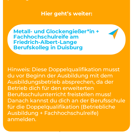
Hier geht’s weiter:
Metall- und Glockengießer*in +
Fachhochschulreife am
Friedrich-Albert-Lange
Berufskolleg in Duisburg
Hinweis: Diese Doppelqualifikation musst
du vor Beginn der Ausbildung mit dem
Ausbildungsbetrieb absprechen, da der
Betrieb dich für den erweiterten
Berufsschulunterricht freistellen muss!
Danach kannst du dich an der Berufsschule
für die Doppelqualifikation (Betriebliche
Ausbildung + Fachhochschulreife)
anmelden.