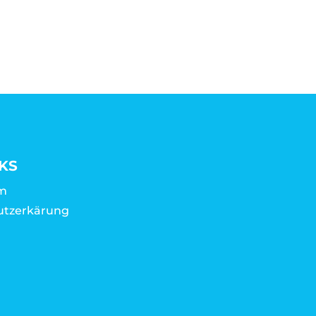
KS
m
utzerkärung