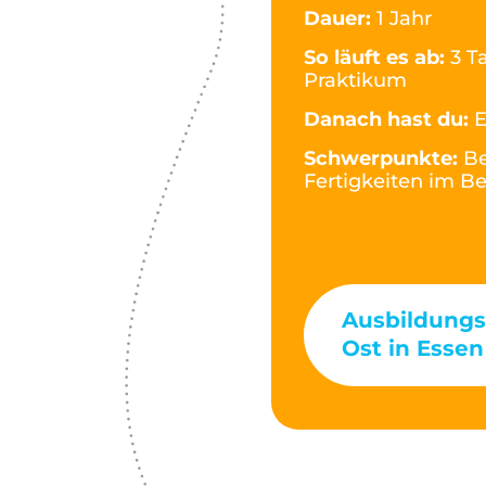
Dauer:
1 Jahr
So läuft es ab:
3 T
Praktikum
Danach hast du:
E
Schwerpunkte:
Be
Fertigkeiten im B
Ausbildungs
Ost in Essen