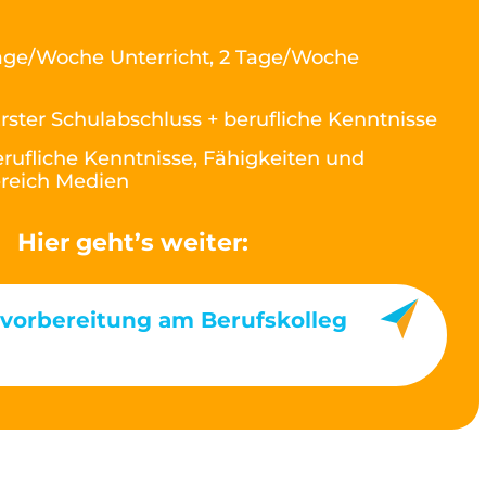
age/Woche Unterricht, 2 Tage/Woche
rster Schulabschluss + berufliche Kenntnisse
rufliche Kenntnisse, Fähigkeiten und
ereich Medien
Hier geht’s weiter:
vorbereitung am Berufskolleg