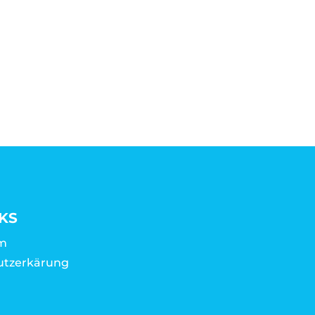
KS
m
utzerkärung