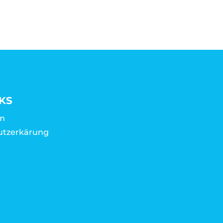
KS
m
utzerkärung