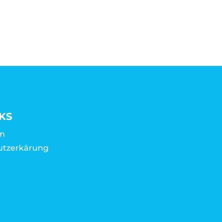
KS
m
utzerkärung