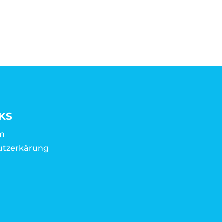
KS
m
utzerkärung