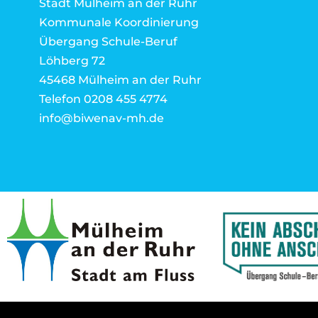
Stadt Mülheim an der Ruhr
Kommunale Koordinierung
Übergang Schule-Beruf
Löhberg 72
45468 Mülheim an der Ruhr
Telefon 0208 455 4774
info@biwenav-mh.de