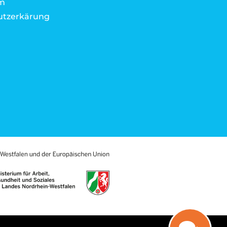
m
utzerkärung