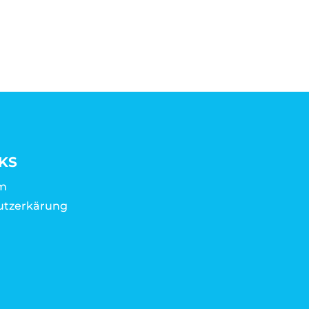
KS
m
utzerkärung