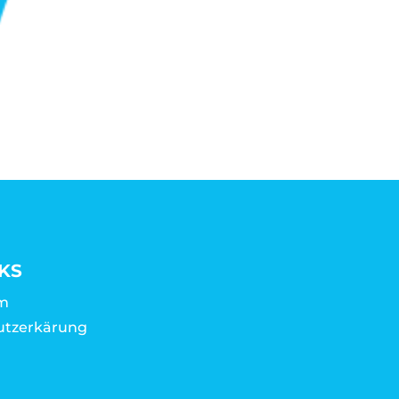
KS
m
utzerkärung