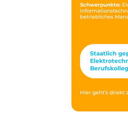
Schwerpunkte:
El
informationstechn
betriebliches Ma
Staatlich ge
Elektrotech
Berufskolleg
Hier geht’s direk