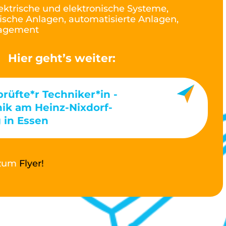
ektrische und elektronische Systeme,
ische Anlagen, automatisierte Anlagen,
nagement
Hier geht’s weiter:
prüfte*r Techniker*in -
nik am Heinz-Nixdorf-
 in Essen
t zum
Flyer!