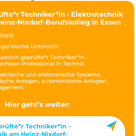
üfte*r Techniker*in - Elektrotechnik
Heinz-Nixdorf-Berufskolleg in Essen
lzeit)
age/Woche Unterricht
taatlich geprüfte*r Techniker*in -
achelor Professional in Technik
ektrische und elektronische Systeme,
ische Anlagen, automatisierte Anlagen,
nagement
Hier geht’s weiter:
prüfte*r Techniker*in -
nik am Heinz-Nixdorf-