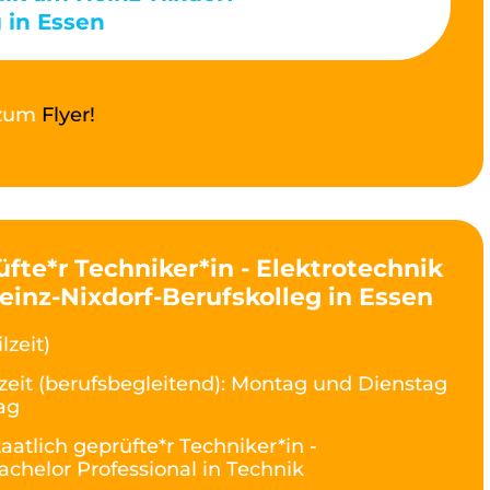
 in Essen
t zum
Flyer!
üfte*r Techniker*in - Elektrotechnik
Heinz-Nixdorf-Berufskolleg in Essen
lzeit)
lzeit (berufsbegleitend): Montag und Dienstag
ag
taatlich geprüfte*r Techniker*in -
achelor Professional in Technik