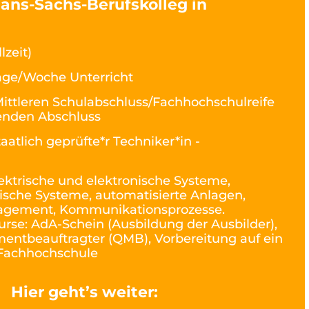
Hans-Sachs-Berufskolleg in
lzeit)
age/Woche Unterricht
ittleren Schulabschluss/Fachhochschulreife
renden Abschluss
taatlich geprüfte*r Techniker*in -
ektrische und elektronische Systeme,
ische Systeme, automatisierte Anlagen,
nagement, Kommunikationsprozesse.
urse: AdA-Schein (Ausbildung der Ausbilder),
ntbeauftragter (QMB), Vorbereitung auf ein
 Fachhochschule
Hier geht’s weiter: