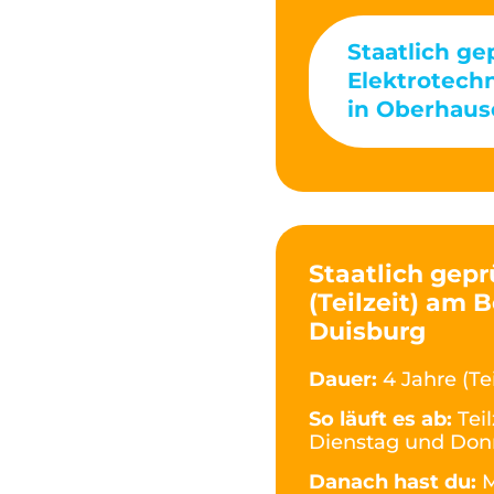
Staatlich ge
Elektrotech
in Oberhaus
Staatlich gepr
(Teilzeit) am 
Duisburg
Dauer:
4 Jahre (Tei
So läuft es ab:
Tei
Dienstag und Don
Danach hast du:
M