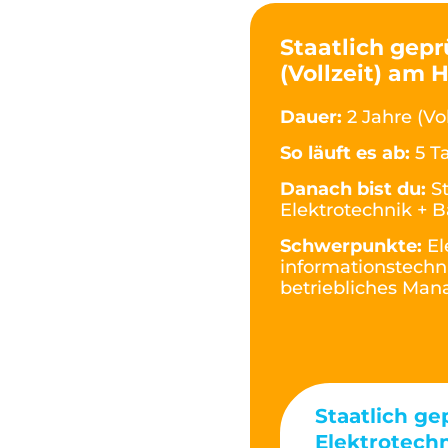
Staatlich gepr
(Vollzeit) am 
Dauer:
2 Jahre (Vol
So läuft es ab:
5 T
Danach bist du:
S
Elektrotechnik + B
Schwerpunkte:
El
informationstechn
betriebliches Ma
Staatlich ge
Elektrotech