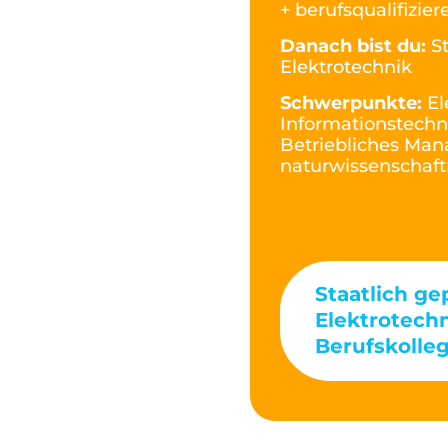
+ berufsqualifizie
Danach bist du:
S
Elektrotechnik
Schwerpunkte:
El
Informationstechn
Betriebliches Ma
naturwissenschaft
Staatlich ge
Elektrotechn
Berufskolleg