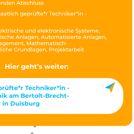
renden Abschluss
taatlich geprüfte*r Techniker*in -
ektrische und elektronische Systeme,
ische Anlagen, Automatisierte Anlagen,
nagement, Mathematisch-
liche Grundlagen, Projektarbeit
Hier geht’s weiter:
prüfte*r Techniker*in -
ik am Bertolt-Brecht-
 in Duisburg