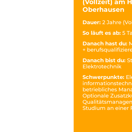
(Vollzeit) am 
Oberhausen
Dauer:
2 Jahre (Vol
So läuft es ab:
5 T
Danach hast du:
M
+ berufsqualifizie
Danach bist du:
S
Elektrotechnik
Schwerpunkte:
El
informationstechn
betriebliches Ma
Optionale Zusatzk
Qualitätsmanageme
Studium an einer