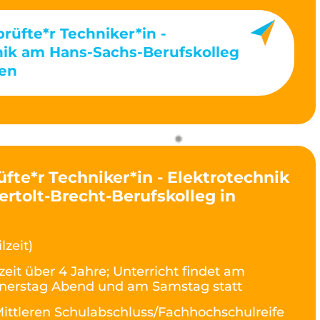
prüfte*r Techniker*in -
nik am Hans-Sachs-Berufskolleg
en
üfte*r Techniker*in - Elektrotechnik
Bertolt-Brecht-Berufskolleg in
lzeit)
lzeit über 4 Jahre; Unterricht findet am
nerstag Abend und am Samstag statt
ittleren Schulabschluss/Fachhochschulreife