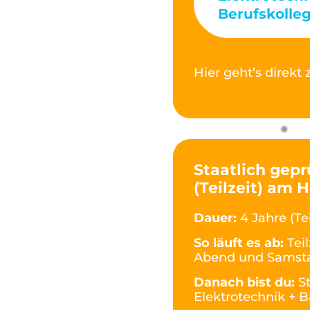
Berufskolleg
Hier geht’s direk
Staatlich gepr
(Teilzeit) am 
Dauer:
4 Jahre (Tei
So läuft es ab:
Tei
Abend und Samst
Danach bist du:
S
Elektrotechnik + B