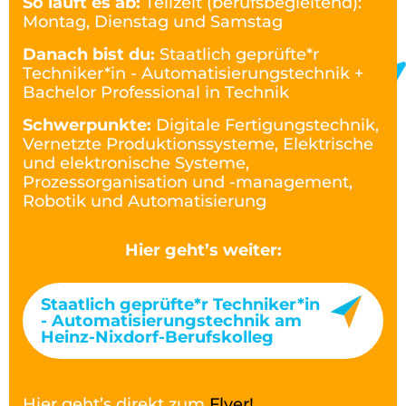
So läuft es ab:
Teilzeit (berufsbegleitend):
Montag, Dienstag und Samstag
Danach bist du:
Staatlich geprüfte*r
Techniker*in - Automatisierungstechnik +
Bachelor Professional in Technik
Schwerpunkte:
Digitale Fertigungstechnik,
Vernetzte Produktionssysteme, Elektrische
und elektronische Systeme,
Prozessorganisation und -management,
Robotik und Automatisierung
Hier geht’s weiter:
Staatlich geprüfte*r Techniker*in
- Automatisierungstechnik am
Heinz-Nixdorf-Berufskolleg
Hier geht’s direkt zum
Flyer!