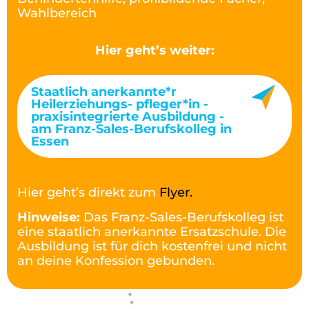
Wahlbereich
Hier geht’s weiter:
Staatlich anerkannte*r
Heilerziehungs- pfleger*in -
praxisintegrierte Ausbildung -
am Franz-Sales-Berufskolleg in
Essen
Hier geht’s direkt zum
Flyer.
Hinweise:
Das Franz-Sales-Berufskolleg ist
eine staatlich anerkannte Ersatzschule. Die
Ausbildung ist für dich kostenfrei und nicht
an deine Konfession gebunden.